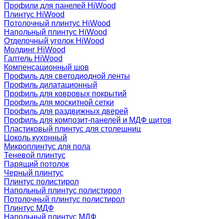
Профили для панелей HiWood
Плинтус HiWood
Потолочный плинтус HiWood
Напольный плинтус HiWood
Отделочный уголок HiWood
Молдинг HiWood
Галтель HiWood
Компенсационный шов
Профиль для светодиодной ленты
Профиль дилатационный
Профиль для ковровых покрытий
Профиль для москитной сетки
Профиль для раздвижных дверей
Профиль для композит-панелей и МДФ щитов
Пластиковый плинтус для столешниц
Цоколь кухонный
Микроплинтус для пола
Теневой плинтус
Парящий потолок
Черный плинтус
Плинтус полистирол
Напольный плинтус полистирол
Потолочный плинтус полистирол
Плинтус МДФ
Напольный плинтус МДФ