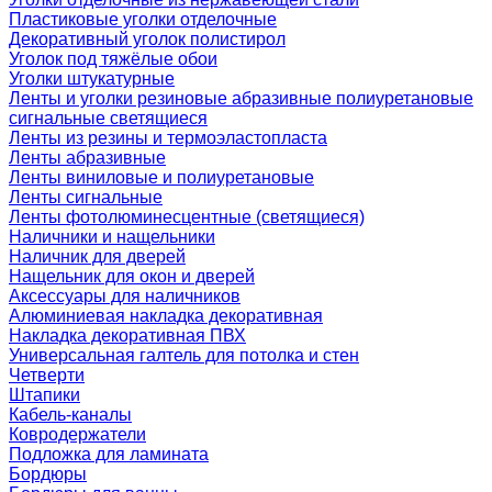
Пластиковые уголки отделочные
Декоративный уголок полистирол
Уголок под тяжёлые обои
Уголки штукатурные
Ленты и уголки резиновые абразивные полиуретановые
сигнальные светящиеся
Ленты из резины и термоэластопласта
Ленты абразивные
Ленты виниловые и полиуретановые
Ленты сигнальные
Ленты фотолюминесцентные (светящиеся)
Наличники и нащельники
Наличник для дверей
Нащельник для окон и дверей
Аксессуары для наличников
Алюминиевая накладка декоративная
Накладка декоративная ПВХ
Универсальная галтель для потолка и стен
Четверти
Штапики
Кабель-каналы
Ковродержатели
Подложка для ламината
Бордюры