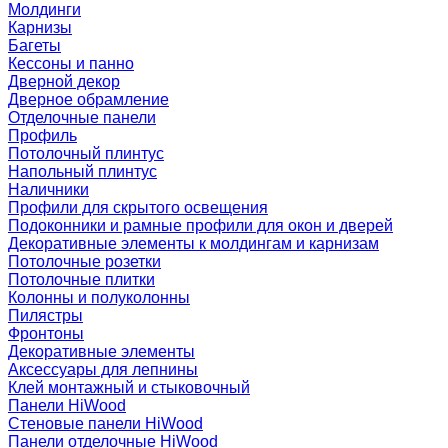
Молдинги
Карнизы
Багеты
Кессоны и панно
Дверной декор
Дверное обрамление
Отделочные панели
Профиль
Потолочный плинтус
Напольный плинтус
Наличники
Профили для скрытого освещения
Подоконники и рамные профили для окон и дверей
Декоративные элементы к молдингам и карнизам
Потолочные розетки
Потолочные плитки
Колонны и полуколонны
Пилястры
Фронтоны
Декоративные элементы
Аксессуары для лепнины
Клей монтажный и стыковочный
Панели HiWood
Стеновые панели HiWood
Панели отделочные HiWood