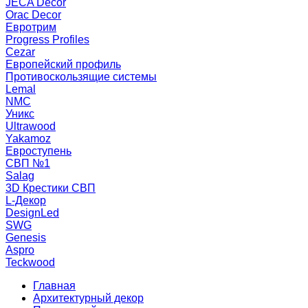
JECA Decor
Orac Decor
Евротрим
Progress Profiles
Cezar
Европейский профиль
Противоскользящие системы
Lemal
NMC
Уникс
Ultrawood
Yakamoz
Евроступень
СВП №1
Salag
3D Крестики СВП
L-Декор
DesignLed
SWG
Genesis
Aspro
Teckwood
Главная
Архитектурный декор