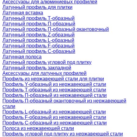
Аксессуары для алюминиевых профилей
Латунный профиль для плитки
Латунная вставка
Латунный профиль Т-образный
Латунный профиль П-образный
Латунный профиль П-образный окантовочный
Латунный профиль Z-образный
Латунный профиль L-образный
Латунный профиль F-образный
Латунный профиль C-образный
Латунная полоса
Латунный профиль угловой под плитку
Латунный профиль закладной
Аксессуары для латунных профилей
Профиль из нержавеющей стали для плитки
Профиль Y-образный из нержавеющей стали
Профиль Т-образный из нержавеющей стали
Профиль П-образный из нержавеющей стали
Профиль П-образный окантовочный из нержавеющей
стали
Профиль L-образный из нержавеющей стали
Профиль F-образный из нержавеющей стали
Профиль C-образный из нержавеющей стали
Полоса из нержавеющей стали
Профиль угловой под плитку из нержавеющей стали