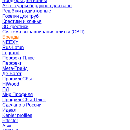
Бордюры для ванны
Аксессуары бордюров для ванн
Решётки радиаторные
Розетки для труб
Крестики и клинья
3D крестики
Система выравнивания плитки (СВП)
Бренды
NEEXY
Rus-Latun
Legrand
Перфект Плюс
Перфект
Мега-Трейд
Де-Багет
ПрофильСбыт
HiWood
ПЛ
Мир Профиля
ПрофильСбытПлюс
Сделано в России
Идеал
Kepler profiles
Effector
Asvi