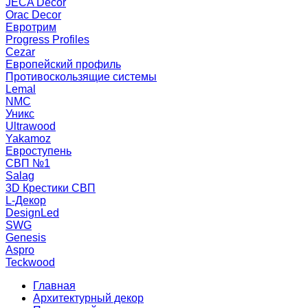
JECA Decor
Orac Decor
Евротрим
Progress Profiles
Cezar
Европейский профиль
Противоскользящие системы
Lemal
NMC
Уникс
Ultrawood
Yakamoz
Евроступень
СВП №1
Salag
3D Крестики СВП
L-Декор
DesignLed
SWG
Genesis
Aspro
Teckwood
Главная
Архитектурный декор