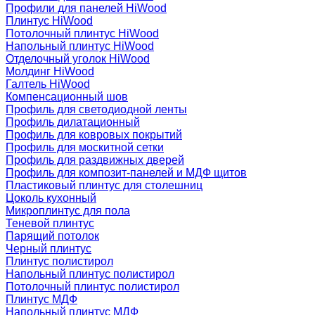
Профили для панелей HiWood
Плинтус HiWood
Потолочный плинтус HiWood
Напольный плинтус HiWood
Отделочный уголок HiWood
Молдинг HiWood
Галтель HiWood
Компенсационный шов
Профиль для светодиодной ленты
Профиль дилатационный
Профиль для ковровых покрытий
Профиль для москитной сетки
Профиль для раздвижных дверей
Профиль для композит-панелей и МДФ щитов
Пластиковый плинтус для столешниц
Цоколь кухонный
Микроплинтус для пола
Теневой плинтус
Парящий потолок
Черный плинтус
Плинтус полистирол
Напольный плинтус полистирол
Потолочный плинтус полистирол
Плинтус МДФ
Напольный плинтус МДФ