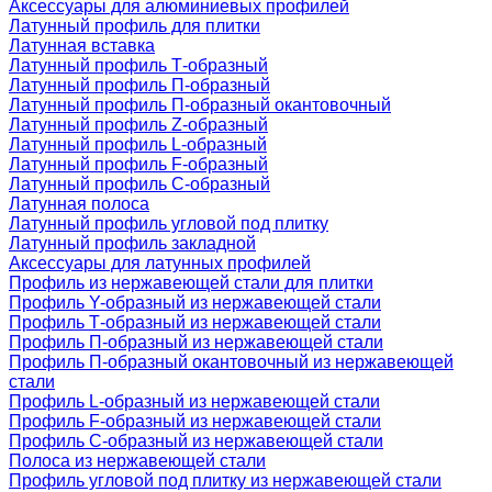
Аксессуары для алюминиевых профилей
Латунный профиль для плитки
Латунная вставка
Латунный профиль Т-образный
Латунный профиль П-образный
Латунный профиль П-образный окантовочный
Латунный профиль Z-образный
Латунный профиль L-образный
Латунный профиль F-образный
Латунный профиль C-образный
Латунная полоса
Латунный профиль угловой под плитку
Латунный профиль закладной
Аксессуары для латунных профилей
Профиль из нержавеющей стали для плитки
Профиль Y-образный из нержавеющей стали
Профиль Т-образный из нержавеющей стали
Профиль П-образный из нержавеющей стали
Профиль П-образный окантовочный из нержавеющей
стали
Профиль L-образный из нержавеющей стали
Профиль F-образный из нержавеющей стали
Профиль C-образный из нержавеющей стали
Полоса из нержавеющей стали
Профиль угловой под плитку из нержавеющей стали