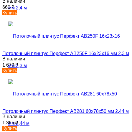
В наличии
660
₽
Купить
Потолочный плинтус Перфект AB250F 16х23х16 мм 2,3 м
В наличии
1 670
₽
Купить
Потолочный плинтус Перфект AB281 60х78х50 мм 2,44 м
В наличии
1 365
₽
Купить