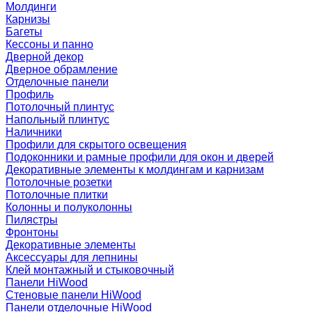
Молдинги
Карнизы
Багеты
Кессоны и панно
Дверной декор
Дверное обрамление
Отделочные панели
Профиль
Потолочный плинтус
Напольный плинтус
Наличники
Профили для скрытого освещения
Подоконники и рамные профили для окон и дверей
Декоративные элементы к молдингам и карнизам
Потолочные розетки
Потолочные плитки
Колонны и полуколонны
Пилястры
Фронтоны
Декоративные элементы
Аксессуары для лепнины
Клей монтажный и стыковочный
Панели HiWood
Стеновые панели HiWood
Панели отделочные HiWood