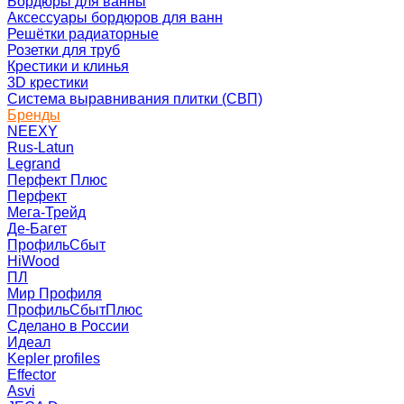
Бордюры для ванны
Аксессуары бордюров для ванн
Решётки радиаторные
Розетки для труб
Крестики и клинья
3D крестики
Система выравнивания плитки (СВП)
Бренды
NEEXY
Rus-Latun
Legrand
Перфект Плюс
Перфект
Мега-Трейд
Де-Багет
ПрофильСбыт
HiWood
ПЛ
Мир Профиля
ПрофильСбытПлюс
Сделано в России
Идеал
Kepler profiles
Effector
Asvi