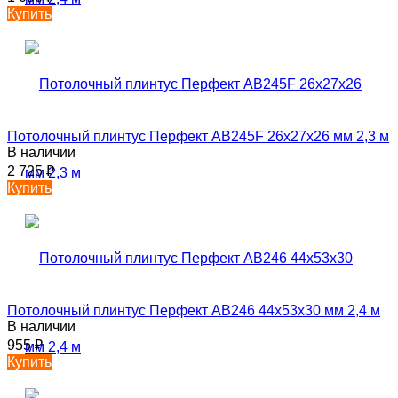
Купить
Потолочный плинтус Перфект AB245F 26х27х26 мм 2,3 м
В наличии
2 725
₽
Купить
Потолочный плинтус Перфект AB246 44х53х30 мм 2,4 м
В наличии
955
₽
Купить