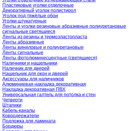
Пластиковые уголки отделочные
Декоративный уголок полистирол
Уголок под тяжёлые обои
Уголки штукатурные
Ленты и уголки резиновые абразивные полиуретановые
сигнальные светящиеся
Ленты из резины и термоэластопласта
Ленты абразивные
Ленты виниловые и полиуретановые
Ленты сигнальные
Ленты фотолюминесцентные (светящиеся)
Наличники и нащельники
Наличник для дверей
Нащельник для окон и дверей
Аксессуары для наличников
Алюминиевая накладка декоративная
Накладка декоративная ПВХ
Универсальная галтель для потолка и стен
Четверти
Штапики
Кабель-каналы
Ковродержатели
Подложка для ламината
Бордюры