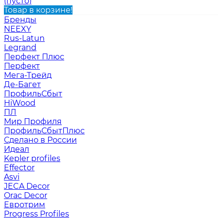
(пусто)
Товар в корзине!
Бренды
NEEXY
Rus-Latun
Legrand
Перфект Плюс
Перфект
Мега-Трейд
Де-Багет
ПрофильСбыт
HiWood
ПЛ
Мир Профиля
ПрофильСбытПлюс
Сделано в России
Идеал
Kepler profiles
Effector
Asvi
JECA Decor
Orac Decor
Евротрим
Progress Profiles