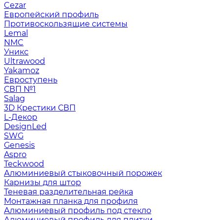
Cezar
Европейский профиль
Противоскользящие системы
Lemal
NMC
Уникс
Ultrawood
Yakamoz
Евроступень
СВП №1
Salag
3D Крестики СВП
L-Декор
DesignLed
SWG
Genesis
Aspro
Teckwood
Алюминиевый стыковочный порожек
Карнизы для штор
Теневая разделительная рейка
Монтажная планка для профиля
Алюминиевый профиль под стекло
Алюминиевый профиль для плитки