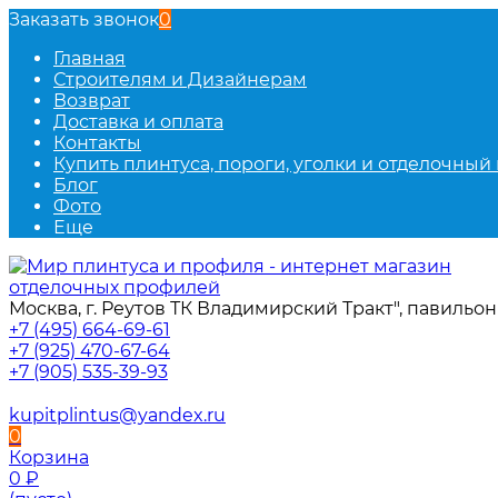
Заказать звонок
0
Главная
Строителям и Дизайнерам
Возврат
Доставка и оплата
Контакты
Купить плинтуса, пороги, уголки и отделочный
Блог
Фото
Еще
Москва, г. Реутов ТК Владимирский Тракт", павильон 
+7 (495) 664-69-61
+7 (925) 470-67-64
+7 (905) 535-39-93
kupitplintus@yandex.ru
0
Корзина
0
₽