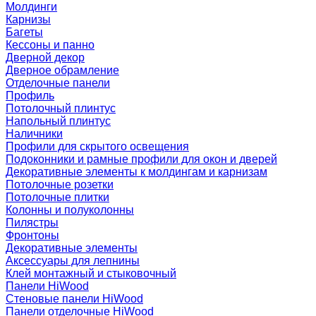
Молдинги
Карнизы
Багеты
Кессоны и панно
Дверной декор
Дверное обрамление
Отделочные панели
Профиль
Потолочный плинтус
Напольный плинтус
Наличники
Профили для скрытого освещения
Подоконники и рамные профили для окон и дверей
Декоративные элементы к молдингам и карнизам
Потолочные розетки
Потолочные плитки
Колонны и полуколонны
Пилястры
Фронтоны
Декоративные элементы
Аксессуары для лепнины
Клей монтажный и стыковочный
Панели HiWood
Стеновые панели HiWood
Панели отделочные HiWood