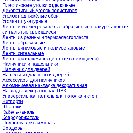
Пластиковые уголки отделочные
Декоративный уголок полистирол
Уголок под тяжёлые обои
Уголки штукатурные
Ленты и уголки резиновые абразивные полиуретановые
сигнальные светящиеся
Ленты из резины и термоэластопласта
Ленты абразивные
Ленты виниловые и полиуретановые
Ленты сигнальные
Ленты фотолюминесцентные (светящиеся)
Наличники и нащельники
Наличник для дверей
Нащельник для окон и дверей
Аксессуары для наличников
Алюминиевая накладка декоративная
Накладка декоративная ПВХ
Универсальная галтель для потолка и стен
Четверти
Штапики
Кабель-каналы
Ковродержатели
Подложка для ламината
Бордюры