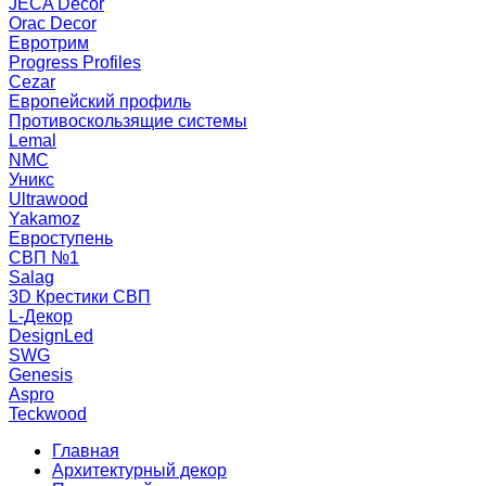
JECA Decor
Orac Decor
Евротрим
Progress Profiles
Cezar
Европейский профиль
Противоскользящие системы
Lemal
NMC
Уникс
Ultrawood
Yakamoz
Евроступень
СВП №1
Salag
3D Крестики СВП
L-Декор
DesignLed
SWG
Genesis
Aspro
Teckwood
Главная
Архитектурный декор