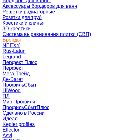
Бордюры для ванны
Аксессуары бордюров для ванн
Решётки радиаторные
Розетки для труб
Крестики и клинья
3D крестики
Система выравнивания плитки (СВП)
Бренды
NEEXY
Rus-Latun
Legrand
Перфект Плюс
Перфект
Мега-Трейд
Де-Багет
ПрофильСбыт
HiWood
ПЛ
Мир Профиля
ПрофильСбытПлюс
Сделано в России
Идеал
Kepler profiles
Effector
Asvi