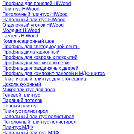
Профили для панелей HiWood
Плинтус HiWood
Потолочный плинтус HiWood
Напольный плинтус HiWood
Отделочный уголок HiWood
Молдинг HiWood
Галтель HiWood
Компенсационный шов
Профиль для светодиодной ленты
Профиль дилатационный
Профиль для ковровых покрытий
Профиль для москитной сетки
Профиль для раздвижных дверей
Профиль для композит-панелей и МДФ щитов
Пластиковый плинтус для столешниц
Цоколь кухонный
Микроплинтус для пола
Теневой плинтус
Парящий потолок
Черный плинтус
Плинтус полистирол
Напольный плинтус полистирол
Потолочный плинтус полистирол
Плинтус МДФ
Напольный плинтус МДФ