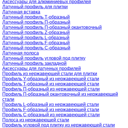
Аксессуары для алюминиевых профилей
Латунный профиль для плитки
Латунная вставка
Латунный профиль Т-образный
Латунный профиль П-образный
Латунный профиль П-образный окантовочный
Латунный профиль Z-образный
Латунный профиль L-образный
Латунный профиль F-образный
Латунный профиль C-образный
Латунная полоса
Латунный профиль угловой под плитку
Латунный профиль закладной
Аксессуары для латунных профилей
Профиль из нержавеющей стали для плитки
Профиль Y-образный из нержавеющей стали
Профиль Т-образный из нержавеющей стали
Профиль П-образный из нержавеющей стали
Профиль П-образный окантовочный из нержавеющей
стали
Профиль L-образный из нержавеющей стали
Профиль F-образный из нержавеющей стали
Профиль C-образный из нержавеющей стали
Полоса из нержавеющей стали
Профиль угловой под плитку из нержавеющей стали