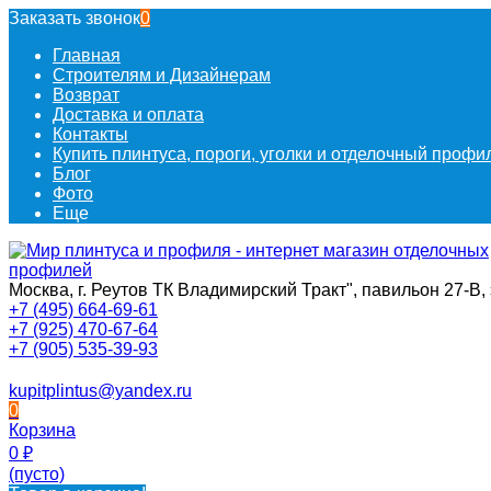
Заказать звонок
0
Главная
Строителям и Дизайнерам
Возврат
Доставка и оплата
Контакты
Купить плинтуса, пороги, уголки и отделочный проф
Блог
Фото
Еще
Москва, г. Реутов ТК Владимирский Тракт", павильон 27-В, 
+7 (495) 664-69-61
+7 (925) 470-67-64
+7 (905) 535-39-93
kupitplintus@yandex.ru
0
Корзина
0
₽
(пусто)