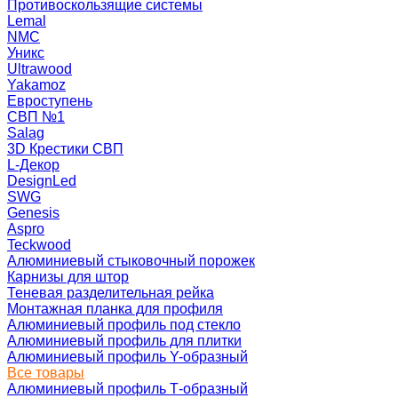
Противоскользящие системы
Lemal
NMC
Уникс
Ultrawood
Yakamoz
Евроступень
СВП №1
Salag
3D Крестики СВП
L-Декор
DesignLed
SWG
Genesis
Aspro
Teckwood
Алюминиевый стыковочный порожек
Карнизы для штор
Теневая разделительная рейка
Монтажная планка для профиля
Алюминиевый профиль под стекло
Алюминиевый профиль для плитки
Алюминиевый профиль Y-образный
Все товары
Алюминиевый профиль Т-образный