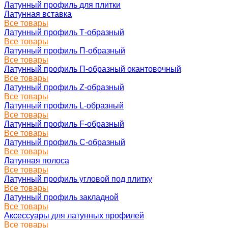
Латунный профиль для плитки
Латунная вставка
Все товары
Латунный профиль Т-образный
Все товары
Латунный профиль П-образный
Все товары
Латунный профиль П-образный окантовочный
Все товары
Латунный профиль Z-образный
Все товары
Латунный профиль L-образный
Все товары
Латунный профиль F-образный
Все товары
Латунный профиль C-образный
Все товары
Латунная полоса
Все товары
Латунный профиль угловой под плитку
Все товары
Латунный профиль закладной
Все товары
Аксессуары для латунных профилей
Все товары