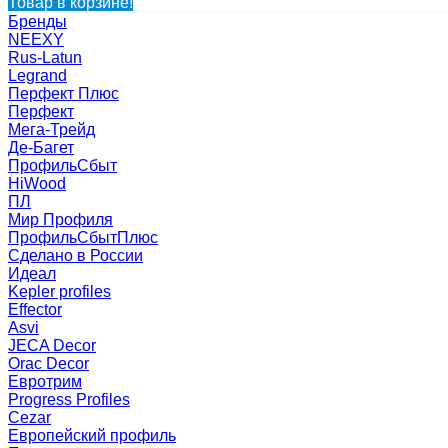
Товар в корзине!
Бренды
NEEXY
Rus-Latun
Legrand
Перфект Плюс
Перфект
Мега-Трейд
Де-Багет
ПрофильСбыт
HiWood
ПЛ
Мир Профиля
ПрофильСбытПлюс
Сделано в России
Идеал
Kepler profiles
Effector
Asvi
JECA Decor
Orac Decor
Евротрим
Progress Profiles
Cezar
Европейский профиль