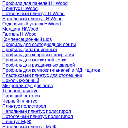
Профили для панелей HiWood
Плинтус HiWood
Потолочный плинтус HiWood
Напольный плинтус HiWood
Отделочный уголок HiWood
Молдинг HiWood
Галтель HiWood
Компенсационный шов
Профиль для светодиодной ленты
Профиль дилатационный
Профиль для ковровых покрытий
Профиль для москитной сетки
Профиль для раздвижных дверей
Профиль для композит-панелей и МДФ щитов
Пластиковый плинтус для столешниц
Цоколь кухонный
Микроплинтус для пола
Теневой плинтус
Парящий потолок
Черный плинтус
Плинтус полистирол
Напольный плинтус полистирол
Потолочный плинтус полистирол
Плинтус МДФ
Напольный плинтус МДФ