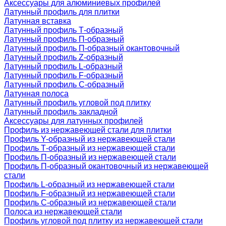
Аксессуары для алюминиевых профилей
Латунный профиль для плитки
Латунная вставка
Латунный профиль Т-образный
Латунный профиль П-образный
Латунный профиль П-образный окантовочный
Латунный профиль Z-образный
Латунный профиль L-образный
Латунный профиль F-образный
Латунный профиль C-образный
Латунная полоса
Латунный профиль угловой под плитку
Латунный профиль закладной
Аксессуары для латунных профилей
Профиль из нержавеющей стали для плитки
Профиль Y-образный из нержавеющей стали
Профиль Т-образный из нержавеющей стали
Профиль П-образный из нержавеющей стали
Профиль П-образный окантовочный из нержавеющей
стали
Профиль L-образный из нержавеющей стали
Профиль F-образный из нержавеющей стали
Профиль C-образный из нержавеющей стали
Полоса из нержавеющей стали
Профиль угловой под плитку из нержавеющей стали