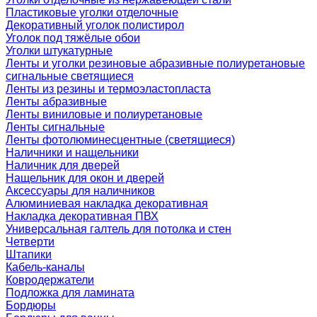
Пластиковые уголки отделочные
Декоративный уголок полистирол
Уголок под тяжёлые обои
Уголки штукатурные
Ленты и уголки резиновые абразивные полиуретановые
сигнальные светящиеся
Ленты из резины и термоэластопласта
Ленты абразивные
Ленты виниловые и полиуретановые
Ленты сигнальные
Ленты фотолюминесцентные (светящиеся)
Наличники и нащельники
Наличник для дверей
Нащельник для окон и дверей
Аксессуары для наличников
Алюминиевая накладка декоративная
Накладка декоративная ПВХ
Универсальная галтель для потолка и стен
Четверти
Штапики
Кабель-каналы
Ковродержатели
Подложка для ламината
Бордюры