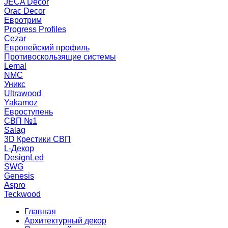
JECA Decor
Orac Decor
Евротрим
Progress Profiles
Cezar
Европейский профиль
Противоскользящие системы
Lemal
NMC
Уникс
Ultrawood
Yakamoz
Евроступень
СВП №1
Salag
3D Крестики СВП
L-Декор
DesignLed
SWG
Genesis
Aspro
Teckwood
Главная
Архитектурный декор