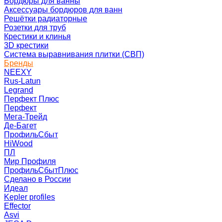
Бордюры для ванны
Аксессуары бордюров для ванн
Решётки радиаторные
Розетки для труб
Крестики и клинья
3D крестики
Система выравнивания плитки (СВП)
Бренды
NEEXY
Rus-Latun
Legrand
Перфект Плюс
Перфект
Мега-Трейд
Де-Багет
ПрофильСбыт
HiWood
ПЛ
Мир Профиля
ПрофильСбытПлюс
Сделано в России
Идеал
Kepler profiles
Effector
Asvi