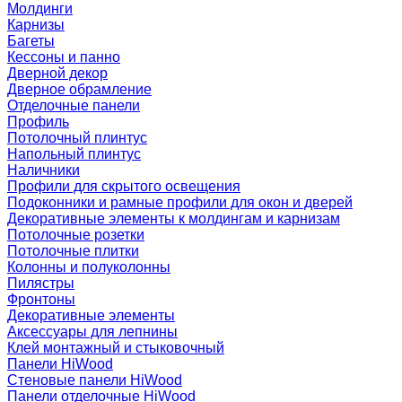
Молдинги
Карнизы
Багеты
Кессоны и панно
Дверной декор
Дверное обрамление
Отделочные панели
Профиль
Потолочный плинтус
Напольный плинтус
Наличники
Профили для скрытого освещения
Подоконники и рамные профили для окон и дверей
Декоративные элементы к молдингам и карнизам
Потолочные розетки
Потолочные плитки
Колонны и полуколонны
Пилястры
Фронтоны
Декоративные элементы
Аксессуары для лепнины
Клей монтажный и стыковочный
Панели HiWood
Стеновые панели HiWood
Панели отделочные HiWood