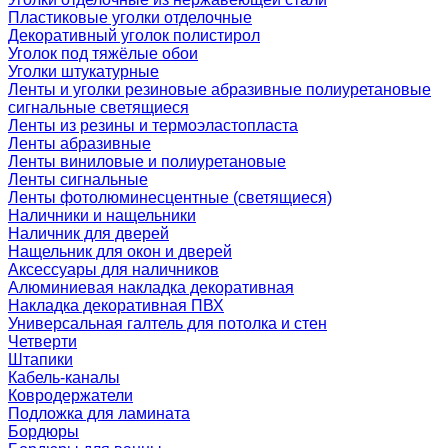
Пластиковые уголки отделочные
Декоративный уголок полистирол
Уголок под тяжёлые обои
Уголки штукатурные
Ленты и уголки резиновые абразивные полиуретановые
сигнальные светящиеся
Ленты из резины и термоэластопласта
Ленты абразивные
Ленты виниловые и полиуретановые
Ленты сигнальные
Ленты фотолюминесцентные (светящиеся)
Наличники и нащельники
Наличник для дверей
Нащельник для окон и дверей
Аксессуары для наличников
Алюминиевая накладка декоративная
Накладка декоративная ПВХ
Универсальная галтель для потолка и стен
Четверти
Штапики
Кабель-каналы
Ковродержатели
Подложка для ламината
Бордюры