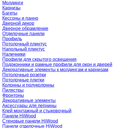
Молдинги
Карнизы
Багеты
Кессоны и панно
Дверной декор
Дверное обрамление
Отделочные панели
Профиль
Потолочный плинтус
Напольный плинтус
Наличники
Профили для скрытого освещения
Подоконники и рамные профили для окон и дверей
Декоративные элементы к молдингам и карнизам
Потолочные розетки
Потолочные плитки
Колонны и полуколонны
Пилястры
Фронтоны
Декоративные элементы
Аксессуары для лепнины
Клей монтажный и стыковочный
Панели HiWood
Стеновые панели HiWood
Панели отделочные HiWood