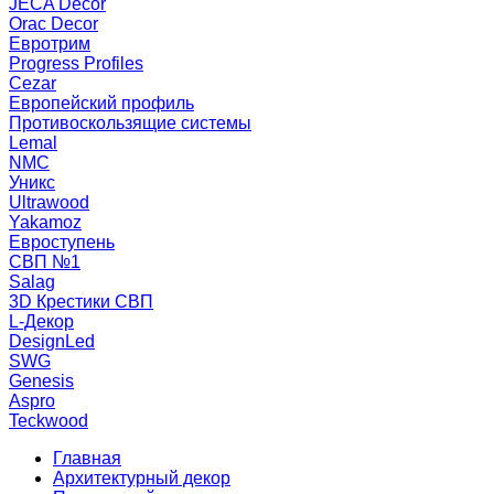
JECA Decor
Orac Decor
Евротрим
Progress Profiles
Cezar
Европейский профиль
Противоскользящие системы
Lemal
NMC
Уникс
Ultrawood
Yakamoz
Евроступень
СВП №1
Salag
3D Крестики СВП
L-Декор
DesignLed
SWG
Genesis
Aspro
Teckwood
Главная
Архитектурный декор