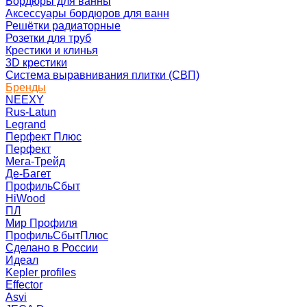
Бордюры для ванны
Аксессуары бордюров для ванн
Решётки радиаторные
Розетки для труб
Крестики и клинья
3D крестики
Система выравнивания плитки (СВП)
Бренды
NEEXY
Rus-Latun
Legrand
Перфект Плюс
Перфект
Мега-Трейд
Де-Багет
ПрофильСбыт
HiWood
ПЛ
Мир Профиля
ПрофильСбытПлюс
Сделано в России
Идеал
Kepler profiles
Effector
Asvi