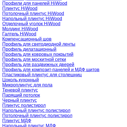
Профили для панелей HiWood
Плинтус HiWood
Потолочный плинтус HiWood
Напольный плинтус HiWood
Отделочный уголок HiWood
Молдинг HiWood
Галтель HiWood
Компенсационный шов
Профиль для светодиодной ленты
Профиль дилатационный
Профиль для ковровых покрытий
Профиль для москитной сетки
Профиль для раздвижных дверей
Профиль для композит-панелей и МДФ щитов
Пластиковый плинтус для столешниц
Цоколь кухонный
Микроплинтус для пола
Теневой плинтус
Парящий потолок
Черный плинтус
Плинтус полистирол
Напольный плинтус полистирол
Потолочный плинтус полистирол
Плинтус МДФ
Напольный плинтус МДФ