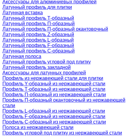
Аксессуары для алюминиевых профилей
Латунный профиль для плитки
Латунная вставка
Латунный профиль Т-образный
Латунный профиль П-образный
Латунный профиль П-образный окантовочный
Латунный профиль Z-образный
Латунный профиль L-образный
Латунный профиль F-образный
Латунный профиль C-образный
Латунная полоса
Латунный профиль угловой под плитку
Латунный профиль закладной
Аксессуары для латунных профилей
Профиль из нержавеющей стали для плитки
Профиль Y-образный из нержавеющей стали
Профиль Т-образный из нержавеющей стали
Профиль П-образный из нержавеющей стали
Профиль П-образный окантовочный из нержавеющей
стали
Профиль L-образный из нержавеющей стали
Профиль F-образный из нержавеющей стали
Профиль C-образный из нержавеющей стали
Полоса из нержавеющей стали
Профиль угловой под плитку из нержавеющей стали