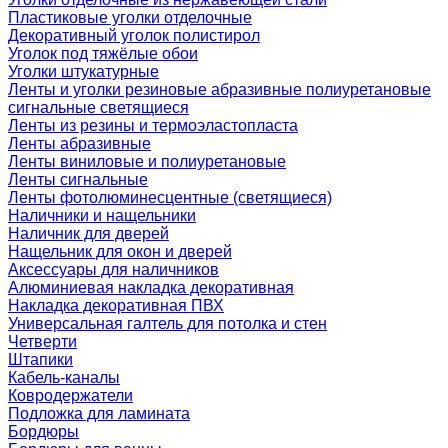
Пластиковые уголки отделочные
Декоративный уголок полистирол
Уголок под тяжёлые обои
Уголки штукатурные
Ленты и уголки резиновые абразивные полиуретановые
сигнальные светящиеся
Ленты из резины и термоэластопласта
Ленты абразивные
Ленты виниловые и полиуретановые
Ленты сигнальные
Ленты фотолюминесцентные (светящиеся)
Наличники и нащельники
Наличник для дверей
Нащельник для окон и дверей
Аксессуары для наличников
Алюминиевая накладка декоративная
Накладка декоративная ПВХ
Универсальная галтель для потолка и стен
Четверти
Штапики
Кабель-каналы
Ковродержатели
Подложка для ламината
Бордюры