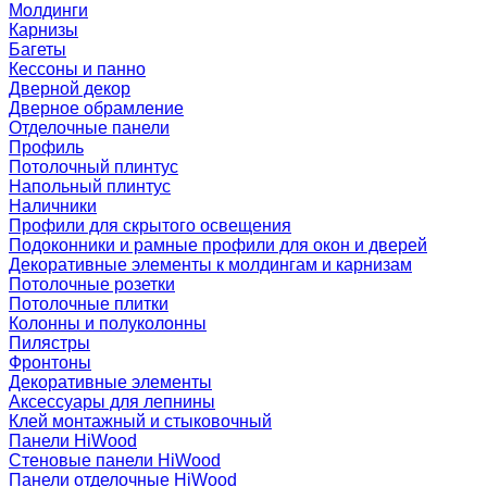
Молдинги
Карнизы
Багеты
Кессоны и панно
Дверной декор
Дверное обрамление
Отделочные панели
Профиль
Потолочный плинтус
Напольный плинтус
Наличники
Профили для скрытого освещения
Подоконники и рамные профили для окон и дверей
Декоративные элементы к молдингам и карнизам
Потолочные розетки
Потолочные плитки
Колонны и полуколонны
Пилястры
Фронтоны
Декоративные элементы
Аксессуары для лепнины
Клей монтажный и стыковочный
Панели HiWood
Стеновые панели HiWood
Панели отделочные HiWood