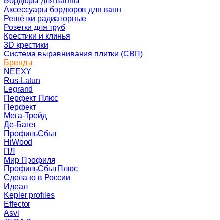
Бордюры для ванны
Аксессуары бордюров для ванн
Решётки радиаторные
Розетки для труб
Крестики и клинья
3D крестики
Система выравнивания плитки (СВП)
Бренды
NEEXY
Rus-Latun
Legrand
Перфект Плюс
Перфект
Мега-Трейд
Де-Багет
ПрофильСбыт
HiWood
ПЛ
Мир Профиля
ПрофильСбытПлюс
Сделано в России
Идеал
Kepler profiles
Effector
Asvi