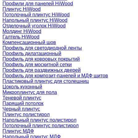
Профили для панелей HiWood
Плинтус HiWood
Потолочный плинтус HiWood
Напольный плинтус HiWood
Отделочный уголок HiWood
Молдинг HiWood
Галтель HiWood
Компенсационный шов
Профиль для светодиодной ленты
Профиль дилатационный
Профиль для ковровых покрытий
Профиль для москитной сетки
Профиль для раздвижных дверей
Профиль для композит-панелей и МДФ щитов
Пластиковый плинтус для столешниц
Цоколь кухонный
Микроплинтус для пола
Теневой плинтус
Парящий потолок
Черный плинтус
Плинтус полистирол
Напольный плинтус полистирол
Потолочный плинтус полистирол
Плинтус МДФ
Напольный плинтус МДФ