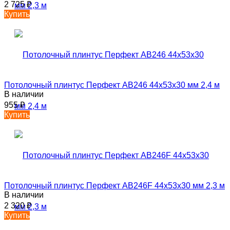
2 725
₽
Купить
Потолочный плинтус Перфект AB246 44х53х30 мм 2,4 м
В наличии
955
₽
Купить
Потолочный плинтус Перфект AB246F 44х53х30 мм 2,3 м
В наличии
2 320
₽
Купить