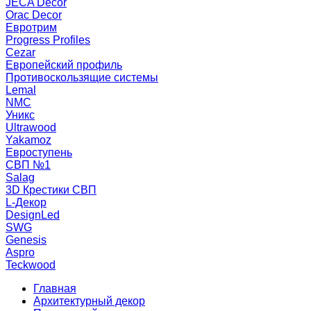
JECA Decor
Orac Decor
Евротрим
Progress Profiles
Cezar
Европейский профиль
Противоскользящие системы
Lemal
NMC
Уникс
Ultrawood
Yakamoz
Евроступень
СВП №1
Salag
3D Крестики СВП
L-Декор
DesignLed
SWG
Genesis
Aspro
Teckwood
Главная
Архитектурный декор