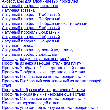
Аксессуары для алюминиевых профилей
Латунный профиль для плитки
Латунная вставка
Латунный профиль Т-образный
Латунный профиль П-образный
Латунный профиль П-образный окантовочный
Латунный профиль Z-образный
Латунный профиль L-образный
Латунный профиль F-образный
Латунный профиль C-образный
Латунная полоса
Латунный профиль угловой под плитку
Латунный профиль закладной
Аксессуары для латунных профилей
Профиль из нержавеющей стали для плитки
Профиль Y-образный из нержавеющей стали
Профиль Т-образный из нержавеющей стали
Профиль П-образный из нержавеющей стали
Профиль П-образный окантовочный из нержавеющей
стали
Профиль L-образный из нержавеющей стали
Профиль F-образный из нержавеющей стали
Профиль C-образный из нержавеющей стали
Полоса из нержавеющей стали
Профиль угловой под плитку из нержавеющей стали