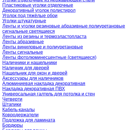
Пластиковые уголки отделочные
Декоративный уголок полистирол
Уголок под тяжёлые обои
Уголки штукатурные
Ленты и уголки резиновые абразивные полиуретановые
сигнальные светящиеся
Ленты из резины и термоэластопласта
Ленты абразивные
Ленты виниловые и полиуретановые
Ленты сигнальные
Ленты фотолюминесцентные (светящиеся)
Наличники и нащельники
Наличник для дверей
Нащельник для окон и дверей
Аксессуары для наличников
Алюминиевая накладка декоративная
Накладка декоративная ПВХ
Универсальная галтель для потолка и стен
Четверти
Штапики
Кабель-каналы
Ковродержатели
Подложка для ламината
Бордюры