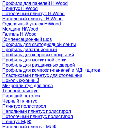
Профили для панелей HiWood
Плинтус HiWood
Потолочный плинтус HiWood
Напольный плинтус HiWood
Отделочный уголок HiWood
Молдинг HiWood
Галтель HiWood
Компенсационный шов
Профиль для светодиодной ленты
Профиль дилатационный
Профиль для ковровых покрытий
Профиль для москитной сетки
Профиль для раздвижных дверей
Профиль для композит-панелей и МДФ щитов
Пластиковый плинтус для столешниц
Цоколь кухонный
Микроплинтус для пола
Теневой плинтус
Парящий потолок
Черный плинтус
Плинтус полистирол
Напольный плинтус полистирол
Потолочный плинтус полистирол
Плинтус МДФ
Напольный плинтус МДФ