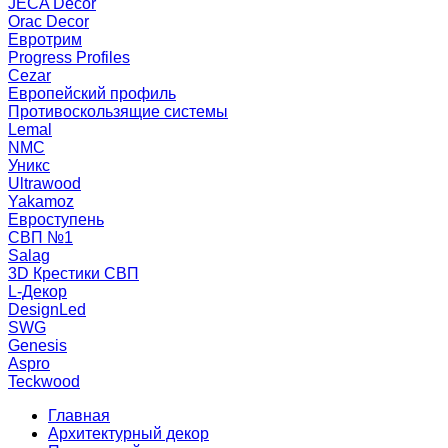
JECA Decor
Orac Decor
Евротрим
Progress Profiles
Cezar
Европейский профиль
Противоскользящие системы
Lemal
NMC
Уникс
Ultrawood
Yakamoz
Евроступень
СВП №1
Salag
3D Крестики СВП
L-Декор
DesignLed
SWG
Genesis
Aspro
Teckwood
Главная
Архитектурный декор