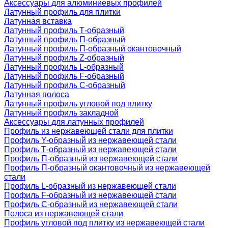
Аксессуары для алюминиевых профилей
Латунный профиль для плитки
Латунная вставка
Латунный профиль Т-образный
Латунный профиль П-образный
Латунный профиль П-образный окантовочный
Латунный профиль Z-образный
Латунный профиль L-образный
Латунный профиль F-образный
Латунный профиль C-образный
Латунная полоса
Латунный профиль угловой под плитку
Латунный профиль закладной
Аксессуары для латунных профилей
Профиль из нержавеющей стали для плитки
Профиль Y-образный из нержавеющей стали
Профиль Т-образный из нержавеющей стали
Профиль П-образный из нержавеющей стали
Профиль П-образный окантовочный из нержавеющей
стали
Профиль L-образный из нержавеющей стали
Профиль F-образный из нержавеющей стали
Профиль C-образный из нержавеющей стали
Полоса из нержавеющей стали
Профиль угловой под плитку из нержавеющей стали