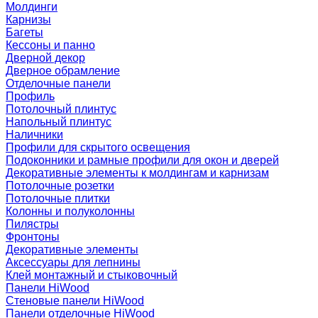
Молдинги
Карнизы
Багеты
Кессоны и панно
Дверной декор
Дверное обрамление
Отделочные панели
Профиль
Потолочный плинтус
Напольный плинтус
Наличники
Профили для скрытого освещения
Подоконники и рамные профили для окон и дверей
Декоративные элементы к молдингам и карнизам
Потолочные розетки
Потолочные плитки
Колонны и полуколонны
Пилястры
Фронтоны
Декоративные элементы
Аксессуары для лепнины
Клей монтажный и стыковочный
Панели HiWood
Стеновые панели HiWood
Панели отделочные HiWood