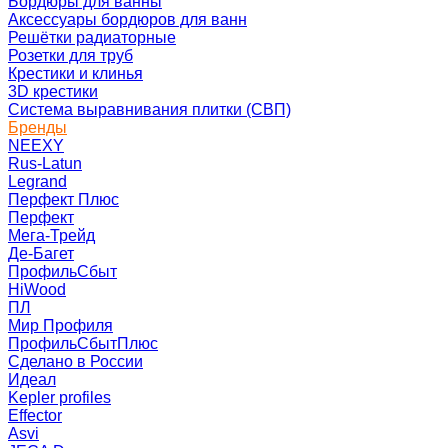
Бордюры для ванны
Аксессуары бордюров для ванн
Решётки радиаторные
Розетки для труб
Крестики и клинья
3D крестики
Система выравнивания плитки (СВП)
Бренды
NEEXY
Rus-Latun
Legrand
Перфект Плюс
Перфект
Мега-Трейд
Де-Багет
ПрофильСбыт
HiWood
ПЛ
Мир Профиля
ПрофильСбытПлюс
Сделано в России
Идеал
Kepler profiles
Effector
Asvi