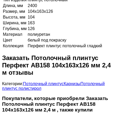
Длина, мм
2400
Размер, мм
104х163х126
Высота, мм
104
Ширина, мм
163
Глубина, мм
126
Материал
полиуретан
Цвет
белый под покраску
Коллекция
Перфект плинтус потолочный гладкий
Заказать Потолочный плинтус
Перфект AB158 104х163х126 мм 2,4
м отзывы
Категории:
Потолочный плинтус
Карнизы
Потолочный
плинтус полистирол
Покупатели, которые приобрели Заказать
Потолочный плинтус Перфект AB158
104х163х126 мм 2,4 м , также купили