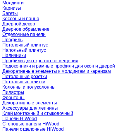
Молдинги
Карнизы
Багеты
Кессоны и панно
Дверной декор
Дверное обрамление
Отделочные панели
Профиль
Потолочный плинтус
Напольный плинтус
Наличники
Профили для скрытого освещения
Подоконники и рамные профили для окон и дверей
Декоративные элементы к молдингам и карнизам
Потолочные розетки
Потолочные плитки
Колонны и полуколонны
Пилястры
Фронтоны
Декоративные элементы
Аксессуары для лепнины
Клей монтажный и стыковочный
Панели HiWood
Стеновые панели HiWood
Панели отделочные HiWood