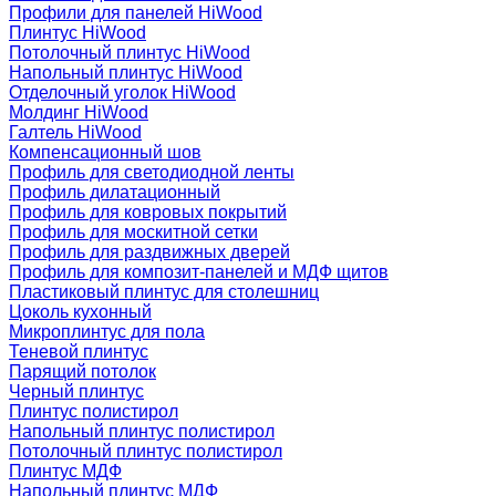
Профили для панелей HiWood
Плинтус HiWood
Потолочный плинтус HiWood
Напольный плинтус HiWood
Отделочный уголок HiWood
Молдинг HiWood
Галтель HiWood
Компенсационный шов
Профиль для светодиодной ленты
Профиль дилатационный
Профиль для ковровых покрытий
Профиль для москитной сетки
Профиль для раздвижных дверей
Профиль для композит-панелей и МДФ щитов
Пластиковый плинтус для столешниц
Цоколь кухонный
Микроплинтус для пола
Теневой плинтус
Парящий потолок
Черный плинтус
Плинтус полистирол
Напольный плинтус полистирол
Потолочный плинтус полистирол
Плинтус МДФ
Напольный плинтус МДФ