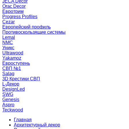
JECA Decor
Orac Decor
Евротрим
Progress Profiles
Cezar
Европейский профиль
Противоскользящие системы
Lemal
NMC
Уникс
Ultrawood
Yakamoz
Евроступень
СВП №1
Salag
3D Крестики СВП
L-Декор
DesignLed
SWG
Genesis
Aspro
Teckwood
Главная
Архитектурный декор