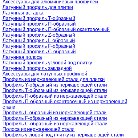
Аксессуары для алюминиевых профилей
Латунный профиль для плитки
Латунная вставка
Латунный профиль Т-образный
Латунный профиль П-образный
Латунный профиль П-образный окантовочный
Латунный профиль Z-образный
Латунный профиль L-образный
Латунный профиль F-образный
Латунный профиль C-образный
Латунная полоса
Латунный профиль угловой под плитку
Латунный профиль закладной
Аксессуары для латунных профилей
Профиль из нержавеющей стали для плитки
Профиль Y-образный из нержавеющей стали
Профиль Т-образный из нержавеющей стали
Профиль П-образный из нержавеющей стали
Профиль П-образный окантовочный из нержавеющей
стали
Профиль L-образный из нержавеющей стали
Профиль F-образный из нержавеющей стали
Профиль C-образный из нержавеющей стали
Полоса из нержавеющей стали
Профиль угловой под плитку из нержавеющей стали