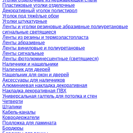
Пластиковые уголки отделочные
Декоративный уголок полистирол
Уголок под тяжёлые обои
Уголки штукатурные
Ленты и уголки резиновые абразивные полиуретановые
сигнальные светящиеся
Ленты из резины и термоэластопласта
Ленты абразивные
Ленты виниловые и полиуретановые
Ленты сигнальные
Ленты фотолюминесцентные (светящиеся)
Наличники и нащельники
Наличник для дверей
Нащельник для окон и дверей
Аксессуары для наличников
Алюминиевая накладка декоративная
Накладка декоративная ПВХ
Универсальная галтель для потолка и стен
Четверти
Штапики
Кабель-каналы
Ковродержатели
Подложка для ламината
Бордюры