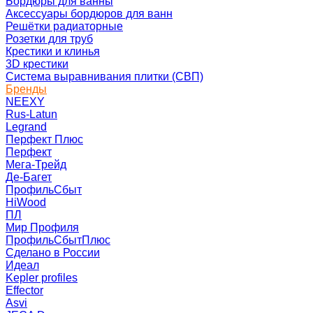
Бордюры для ванны
Аксессуары бордюров для ванн
Решётки радиаторные
Розетки для труб
Крестики и клинья
3D крестики
Система выравнивания плитки (СВП)
Бренды
NEEXY
Rus-Latun
Legrand
Перфект Плюс
Перфект
Мега-Трейд
Де-Багет
ПрофильСбыт
HiWood
ПЛ
Мир Профиля
ПрофильСбытПлюс
Сделано в России
Идеал
Kepler profiles
Effector
Asvi