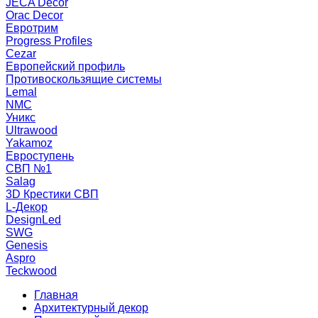
JECA Decor
Orac Decor
Евротрим
Progress Profiles
Cezar
Европейский профиль
Противоскользящие системы
Lemal
NMC
Уникс
Ultrawood
Yakamoz
Евроступень
СВП №1
Salag
3D Крестики СВП
L-Декор
DesignLed
SWG
Genesis
Aspro
Teckwood
Главная
Архитектурный декор