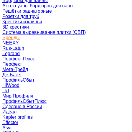
Бордюры для ванны
Аксессуары бордюров для ванн
Решётки радиаторные
Розетки для труб
Крестики и клинья
3D крестики
Система выравнивания плитки (СВП)
Бренды
NEEXY
Rus-Latun
Legrand
Перфект Плюс
Перфект
Мега-Трейд
Де-Багет
ПрофильСбыт
HiWood
ПЛ
Мир Профиля
ПрофильСбытПлюс
Сделано в России
Идеал
Kepler profiles
Effector
Asvi