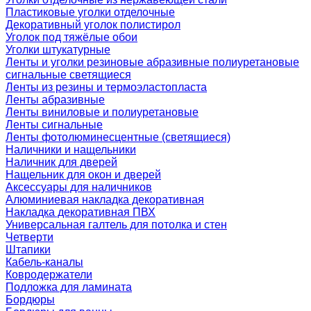
Пластиковые уголки отделочные
Декоративный уголок полистирол
Уголок под тяжёлые обои
Уголки штукатурные
Ленты и уголки резиновые абразивные полиуретановые
сигнальные светящиеся
Ленты из резины и термоэластопласта
Ленты абразивные
Ленты виниловые и полиуретановые
Ленты сигнальные
Ленты фотолюминесцентные (светящиеся)
Наличники и нащельники
Наличник для дверей
Нащельник для окон и дверей
Аксессуары для наличников
Алюминиевая накладка декоративная
Накладка декоративная ПВХ
Универсальная галтель для потолка и стен
Четверти
Штапики
Кабель-каналы
Ковродержатели
Подложка для ламината
Бордюры