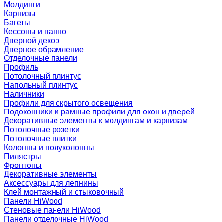
Молдинги
Карнизы
Багеты
Кессоны и панно
Дверной декор
Дверное обрамление
Отделочные панели
Профиль
Потолочный плинтус
Напольный плинтус
Наличники
Профили для скрытого освещения
Подоконники и рамные профили для окон и дверей
Декоративные элементы к молдингам и карнизам
Потолочные розетки
Потолочные плитки
Колонны и полуколонны
Пилястры
Фронтоны
Декоративные элементы
Аксессуары для лепнины
Клей монтажный и стыковочный
Панели HiWood
Стеновые панели HiWood
Панели отделочные HiWood