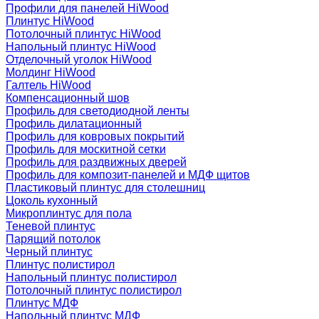
Профили для панелей HiWood
Плинтус HiWood
Потолочный плинтус HiWood
Напольный плинтус HiWood
Отделочный уголок HiWood
Молдинг HiWood
Галтель HiWood
Компенсационный шов
Профиль для светодиодной ленты
Профиль дилатационный
Профиль для ковровых покрытий
Профиль для москитной сетки
Профиль для раздвижных дверей
Профиль для композит-панелей и МДФ щитов
Пластиковый плинтус для столешниц
Цоколь кухонный
Микроплинтус для пола
Теневой плинтус
Парящий потолок
Черный плинтус
Плинтус полистирол
Напольный плинтус полистирол
Потолочный плинтус полистирол
Плинтус МДФ
Напольный плинтус МДФ