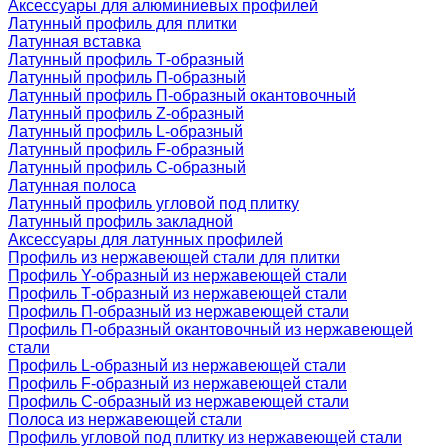
Аксессуары для алюминиевых профилей
Латунный профиль для плитки
Латунная вставка
Латунный профиль Т-образный
Латунный профиль П-образный
Латунный профиль П-образный окантовочный
Латунный профиль Z-образный
Латунный профиль L-образный
Латунный профиль F-образный
Латунный профиль C-образный
Латунная полоса
Латунный профиль угловой под плитку
Латунный профиль закладной
Аксессуары для латунных профилей
Профиль из нержавеющей стали для плитки
Профиль Y-образный из нержавеющей стали
Профиль Т-образный из нержавеющей стали
Профиль П-образный из нержавеющей стали
Профиль П-образный окантовочный из нержавеющей
стали
Профиль L-образный из нержавеющей стали
Профиль F-образный из нержавеющей стали
Профиль C-образный из нержавеющей стали
Полоса из нержавеющей стали
Профиль угловой под плитку из нержавеющей стали