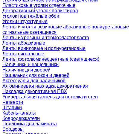
Пластиковые уголки отделочные
Декоративный уголок полистирол
Уголок под тяжёлые обои
Уголки штукатурные
Ленты и уголки резиновые абразивные полиуретановые
сигнальные светящиеся
Ленты из резины и термоэластопласта
Ленты абразивные
Ленты виниловые и полиуретановые
Ленты сигнальные
Ленты фотолюминесцентные (светящиеся)
Наличники и нащельники
Наличник для дверей
Нащельник для окон и дверей
Аксессуары для наличников
Алюминиевая накладка декоративная
Накладка декоративная ПВХ
Универсальная галтель для потолка и стен
Четверти
Штапики
Кабель-каналы
Ковродержатели
Подложка для ламината
Бордюры