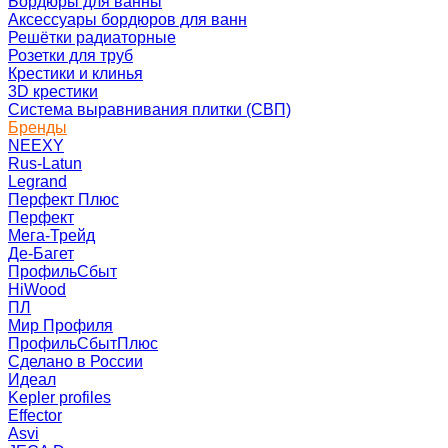
Бордюры для ванны
Аксессуары бордюров для ванн
Решётки радиаторные
Розетки для труб
Крестики и клинья
3D крестики
Система выравнивания плитки (СВП)
Бренды
NEEXY
Rus-Latun
Legrand
Перфект Плюс
Перфект
Мега-Трейд
Де-Багет
ПрофильСбыт
HiWood
ПЛ
Мир Профиля
ПрофильСбытПлюс
Сделано в России
Идеал
Kepler profiles
Effector
Asvi