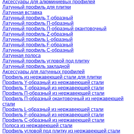
Аксессуары для алюминиевых профилей
Латунный профиль для плитки
Латунная вставка
Латунный профиль Т-образный
Латунный профиль П-образный
Латунный профиль П-образный окантовочный
Латунный профиль Z-образный
Латунный профиль L-образный
Латунный профиль F-образный
Латунный профиль C-образный
Латунная полоса
Латунный профиль угловой под плитку
Латунный профиль закладной
Аксессуары для латунных профилей
Профиль из нержавеющей стали для плитки
Профиль Y-образный из нержавеющей стали
Профиль Т-образный из нержавеющей стали
Профиль П-образный из нержавеющей стали
Профиль П-образный окантовочный из нержавеющей
стали
Профиль L-образный из нержавеющей стали
Профиль F-образный из нержавеющей стали
Профиль C-образный из нержавеющей стали
Полоса из нержавеющей стали
Профиль угловой под плитку из нержавеющей стали