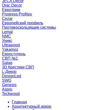
JECA Decor
Orac Decor
Евротрим
Progress Profiles
Cezar
Европейский профиль
Противоскользящие системы
Lemal
NMC
Уникс
Ultrawood
Yakamoz
Евроступень
СВП №1
Salag
3D Крестики СВП
L-Декор
DesignLed
SWG
Genesis
Aspro
Teckwood
Главная
Архитектурный декор