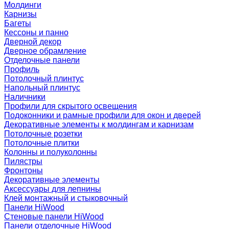
Молдинги
Карнизы
Багеты
Кессоны и панно
Дверной декор
Дверное обрамление
Отделочные панели
Профиль
Потолочный плинтус
Напольный плинтус
Наличники
Профили для скрытого освещения
Подоконники и рамные профили для окон и дверей
Декоративные элементы к молдингам и карнизам
Потолочные розетки
Потолочные плитки
Колонны и полуколонны
Пилястры
Фронтоны
Декоративные элементы
Аксессуары для лепнины
Клей монтажный и стыковочный
Панели HiWood
Стеновые панели HiWood
Панели отделочные HiWood