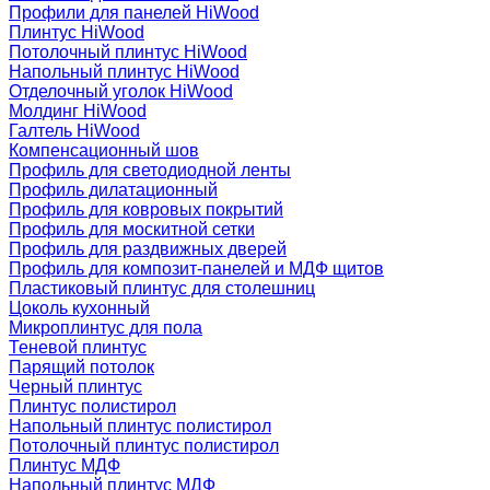
Профили для панелей HiWood
Плинтус HiWood
Потолочный плинтус HiWood
Напольный плинтус HiWood
Отделочный уголок HiWood
Молдинг HiWood
Галтель HiWood
Компенсационный шов
Профиль для светодиодной ленты
Профиль дилатационный
Профиль для ковровых покрытий
Профиль для москитной сетки
Профиль для раздвижных дверей
Профиль для композит-панелей и МДФ щитов
Пластиковый плинтус для столешниц
Цоколь кухонный
Микроплинтус для пола
Теневой плинтус
Парящий потолок
Черный плинтус
Плинтус полистирол
Напольный плинтус полистирол
Потолочный плинтус полистирол
Плинтус МДФ
Напольный плинтус МДФ